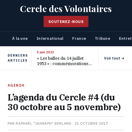
Cercle des Volontaires
SOUTENEZ-NOUS
À la une
International
France
Tribune
Entret
5 juin 2023
DERNIERS
« Les balles du 14 juillet
Voir tout →
ARTICLES
1953 » : commémorations
pour les 70 ans de ce
massacre oublié
AGENDA
L’agenda du Cercle #4 (du
30 octobre au 5 novembre)
PAR RAPHAËL "JAHRAPH" BERLAND ·
31 OCTOBRE 2017