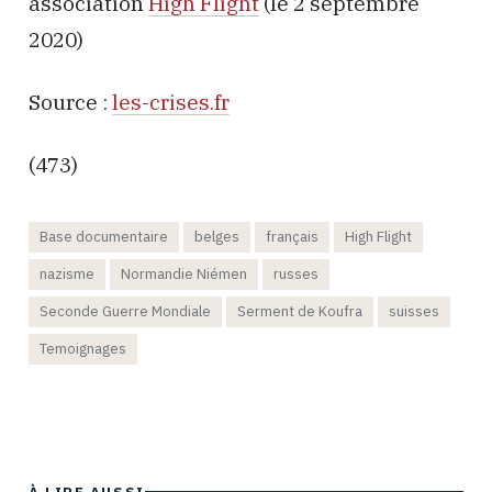
association
High Flight
(le 2 septembre
2020)
Source :
les-crises.fr
(473)
Base documentaire
belges
français
High Flight
nazisme
Normandie Niémen
russes
Seconde Guerre Mondiale
Serment de Koufra
suisses
Temoignages