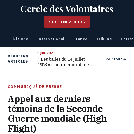
Cercle des Volontaires
SOUTENEZ-NOUS
À la une
International
France
Tribune
Entret
5 juin 2023
DERNIERS
« Les balles du 14 juillet
Voir tout →
ARTICLES
1953 » : commémorations
pour les 70 ans de ce
massacre oublié
COMMUNIQUÉ DE PRESSE
Appel aux derniers
témoins de la Seconde
Guerre mondiale (High
Flight)