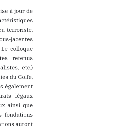
ise à jour de
ctéristiques
u terroriste,
sous-jacentes
 Le colloque
stes retenus
listes, etc.)
ies du Golfe,
ais également
rats légaux
ux ainsi que
s fondations
ations auront