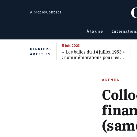
À propos
Contact
À la une
Internation
5 juin 2023
DERNIERS
« Les balles du 14 juillet 1953 »
ARTICLES
: commémorations pour les 70
ans de ce massacre oublié
AGENDA
Collo
fina
(sam