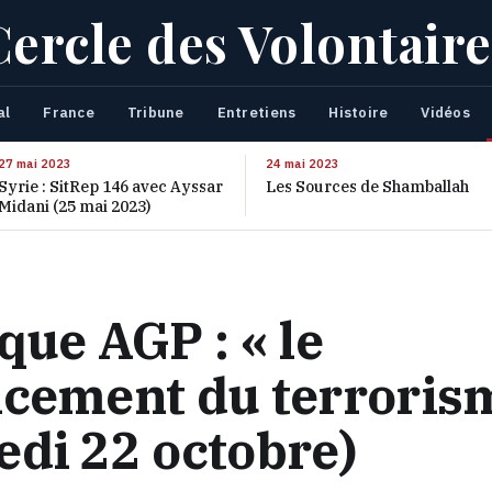
Cercle des Volontaire
al
France
Tribune
Entretiens
Histoire
Vidéos
27 mai 2023
24 mai 2023
Syrie : SitRep 146 avec Ayssar
Les Sources de Shamballah
Midani (25 mai 2023)
que AGP : « le
ncement du terroris
edi 22 octobre)