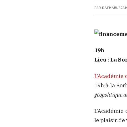
PAR RAPHAËL "JA
19h
Lieu : La S
L’Académie d
19h à la Sor
géopolitique a
L’Académie d
le plaisir d