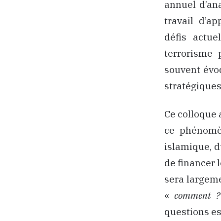
annuel d’an
travail d’a
défis actue
terrorisme 
souvent évo
stratégiques
Ce colloque 
ce phénomè
islamique, d
de financer l
sera largeme
«
comment ?
questions es