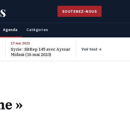
s
SOUTENEZ-NOUS
Agenda
Catégories
17 mai 2023
Syrie : SitRep 145 avec Ayssar
Voir tout →
Midani (16 mai 2023)
me »