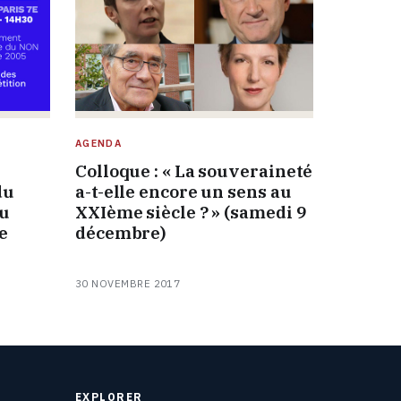
AGENDA
n
Colloque : « La souveraineté
du
a-t-elle encore un sens au
du
XXIème siècle ? » (samedi 9
e
décembre)
30 NOVEMBRE 2017
EXPLORER