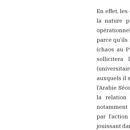
En effet, le
la nature p
opérationnel
parce qu’ils
(chaos au P
sollicitera
(universitai
auxquels il 
l’Arabie Séo
la relatio
notamment d
par l’actio
jouissant da