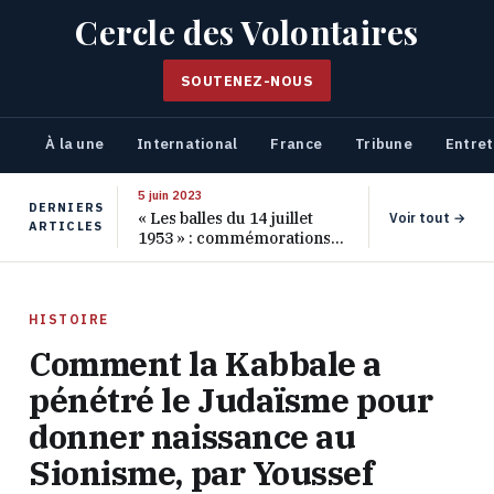
Cercle des Volontaires
SOUTENEZ-NOUS
À la une
International
France
Tribune
Entret
5 juin 2023
DERNIERS
« Les balles du 14 juillet
Voir tout →
ARTICLES
1953 » : commémorations
pour les 70 ans de ce
massacre oublié
HISTOIRE
Comment la Kabbale a
pénétré le Judaïsme pour
donner naissance au
Sionisme, par Youssef