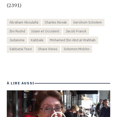
(2391)
Abraham Aboulafia
Charles Novak
Gershom Scholem
Ibn Rushd
Islam et Occident
Jacob Franck
Judaïsme
Kabbale
Mohamed Ibn Abd al-Wahhab
Sabbataï Tsevi
Share Views
Solomon Molcho
À LIRE AUSSI