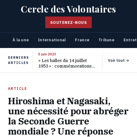
Cercle des Volontaires
SOUTENEZ-NOUS
À la une
International
France
Tribune
Entret
5 juin 2023
DERNIERS
« Les balles du 14 juillet
Voir tout →
ARTICLES
1953 » : commémorations
pour les 70 ans de ce
massacre oublié
ARTICLE
Hiroshima et Nagasaki,
une nécessité pour abréger
la Seconde Guerre
mondiale ? Une réponse