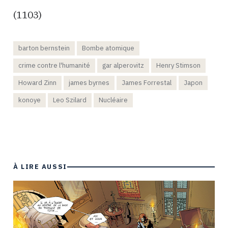
(1103)
barton bernstein
Bombe atomique
crime contre l'humanité
gar alperovitz
Henry Stimson
Howard Zinn
james byrnes
James Forrestal
Japon
konoye
Leo Szilard
Nucléaire
À LIRE AUSSI