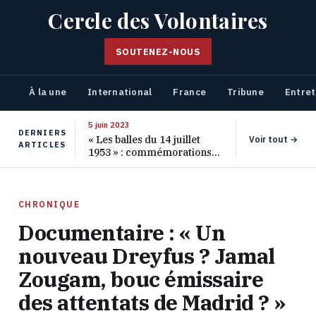
Cercle des Volontaires
SOUTENEZ-NOUS
À la une
International
France
Tribune
Entret
5 juin 2023
DERNIERS
« Les balles du 14 juillet
Voir tout →
ARTICLES
1953 » : commémorations
pour les 70 ans de ce
massacre oublié
CHRONIQUE
Documentaire : « Un
nouveau Dreyfus ? Jamal
Zougam, bouc émissaire
des attentats de Madrid ? »