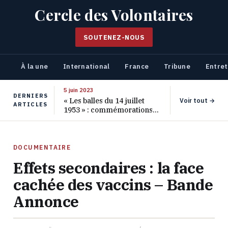
Cercle des Volontaires
SOUTENEZ-NOUS
À la une
International
France
Tribune
Entret
5 juin 2023
DERNIERS
« Les balles du 14 juillet
Voir tout →
ARTICLES
1953 » : commémorations
pour les 70 ans de ce
massacre oublié
DOCUMENTAIRE
Effets secondaires : la face
cachée des vaccins – Bande
Annonce