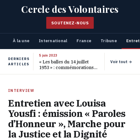
Cercle des Volontaires
SOUTENEZ-NOUS
À la une
International
France
Tribune
Entret
5 juin 2023
DERNIERS
« Les balles du 14 juillet
Voir tout →
ARTICLES
1953 » : commémorations
pour les 70 ans de ce
massacre oublié
INTERVIEW
Entretien avec Louisa
Yousfi : émission « Paroles
d’Honneur », Marche pour
la Justice et la Dignité