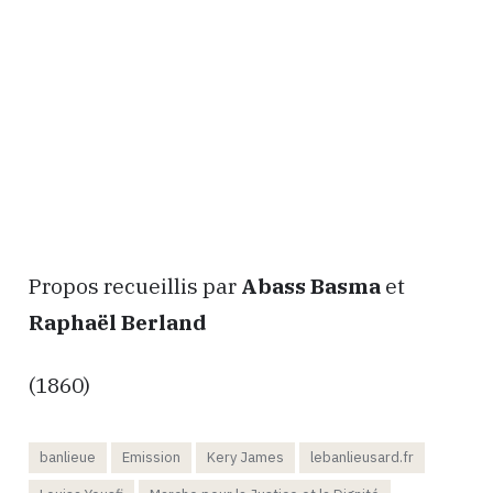
Propos recueillis par
Abass Basma
et
Raphaël Berland
(1860)
banlieue
Emission
Kery James
lebanlieusard.fr