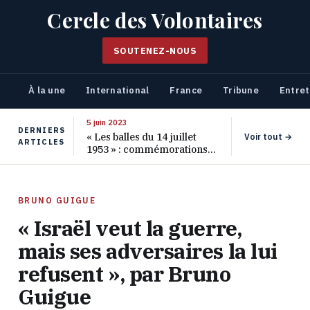
Cercle des Volontaires
SOUTENEZ-NOUS
À la une
International
France
Tribune
Entret
5 juin 2023
DERNIERS
« Les balles du 14 juillet
Voir tout →
ARTICLES
1953 » : commémorations
pour les 70 ans de ce
massacre oublié
BRUNO GUIGUE
« Israël veut la guerre,
mais ses adversaires la lui
refusent », par Bruno
Guigue