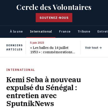
Cercle des Volontaires
SOUTENEZ-NOUS
À la une
International
France
Tribune
Entret
5 juin 2023
DERNIERS
« Les balles du 14 juillet
Voir tout →
ARTICLES
1953 » : commémorations
pour les 70 ans de ce
massacre oublié
INTERNATIONAL
Kemi Seba à nouveau
expulsé du Sénégal :
entretien avec
SputnikNews