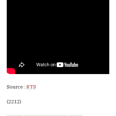
Source :
RTS
(2212)