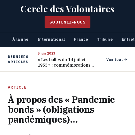
Cercle des Volontaires
SOUTENEZ-NOUS
À la une
International
France
Tribune
Entret
5 juin 2023
DERNIERS
« Les balles du 14 juillet
Voir tout →
ARTICLES
1953 » : commémorations
pour les 70 ans de ce
massacre oublié
ARTICLE
À propos des « Pandemic
bonds » (obligations
pandémiques)…