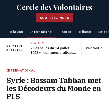
Cercle des Volontaires
SOUTENEZ-NOUS
À la une
International
France
Tribune
Entret
5 juin 2023
DERNIERS
« Les balles du 14 juillet
Voir tout →
ARTICLES
1953 » : commémorations
pour les 70 ans de ce
massacre oublié
INTERNATIONAL
Syrie : Bassam Tahhan met
les Décodeurs du Monde en
PLS