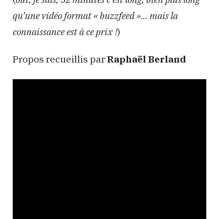
qu’une vidéo format « buzzfeed »… mais la
connaissance est à ce prix !
)
Propos recueillis par
Raphaël Berland