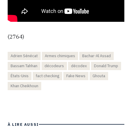
(2764)
Adrien Sénécat
Armes chimiques
Bachar-Al Assad
Bassam Tahhan
décodeurs
décodex
Donald Trump
États-Unis
fact checking
Fake News
Ghouta
Khan Cheikhoun
À LIRE AUSSI