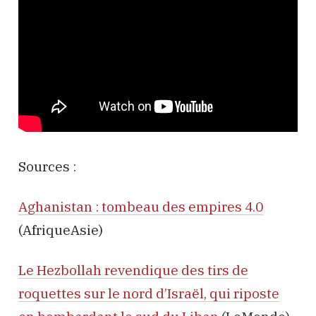
Sources :
Aghanistan : tombeau des empires 4.0
(AfriqueAsie)
Le Hezbollah revendique des tirs de
roquettes sur le nord d’Israël, qui riposte