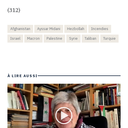
(312)
Afghanistan
Ayssar Midani
Hezbollah
Incendies
Israel
Macron
Palestine
Syrie
Taliban
Turquie
À LIRE AUSSI