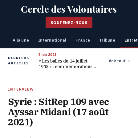
Cercle des Volontaires
SOUTENEZ-NOUS
À la une
International
France
Tribune
Entret
5 juin 2023
DERNIERS
« Les balles du 14 juillet
Voir tout →
ARTICLES
1953 » : commémorations
pour les 70 ans de ce
massacre oublié
INTERVIEW
Syrie : SitRep 109 avec
Ayssar Midani (17 août
2021)