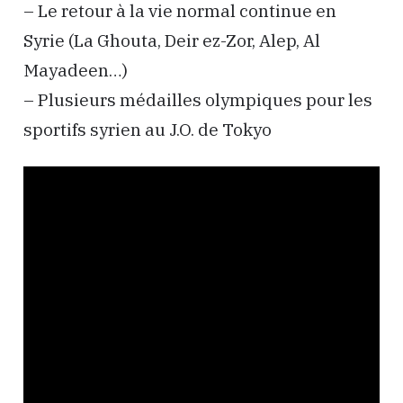
– Le retour à la vie normal continue en
Syrie (La Ghouta, Deir ez-Zor, Alep, Al
Mayadeen…)
– Plusieurs médailles olympiques pour les
sportifs syrien au J.O. de Tokyo