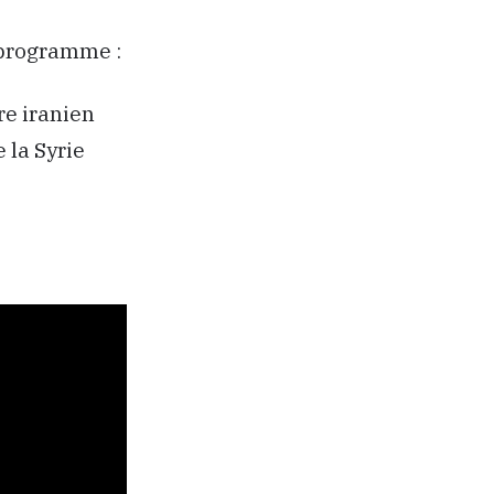
 programme :
re iranien
 la Syrie