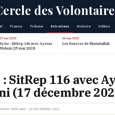
Cercle des Volontaire
al
France
Tribune
Entretiens
Histoire
Vidéos
27 mai 2023
24 mai 2023
Syrie : SitRep 146 avec Ayssar
Les Sources de Shamballah
Midani (25 mai 2023)
 : SitRep 116 avec A
ni (17 décembre 202
HRAPH" BERLAND ·
18 DÉCEMBRE 2021