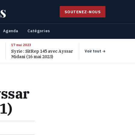
s
SOUTENEZ-NOUS
Agenda
Catégories
17 mai 2023
Syrie : SitRep 145 avec Ayssar
Voir tout →
Midani (16 mai 2023)
yssar
1)