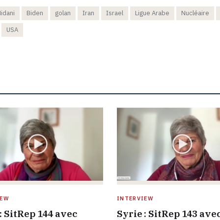
idani
Biden
golan
Iran
Israel
Ligue Arabe
Nucléaire
USA
IEW
INTERVIEW
: SitRep 144 avec
Syrie : SitRep 143 ave