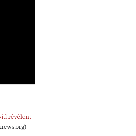
vid révèlent
enews.org)