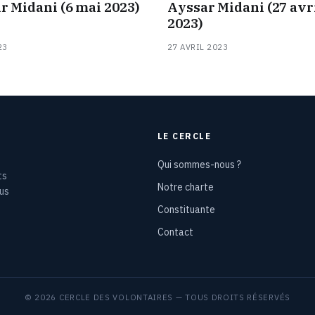
r Midani (6 mai 2023)
Ayssar Midani (27 avr
2023)
23
27 AVRIL 2023
LE CERCLE
Qui sommes-nous ?
ts
Notre charte
ous
Constituante
Contact
© 2026 CERCLE DES VOLONTAIRES — TOUS DROITS RÉSERVÉS