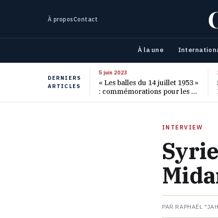
À propos
Contact
À la une
Internation
5 juin 2023
DERNIERS
« Les balles du 14 juillet 1953 »
ARTICLES
: commémorations pour les 70
ans de ce massacre oublié
INTERVIEW
Syrie
Mida
PAR RAPHAËL "JA