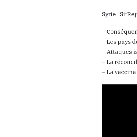
Syrie : SitR
– Conséquenc
– Les pays de
– Attaques i
– La réconci
– La vaccinat