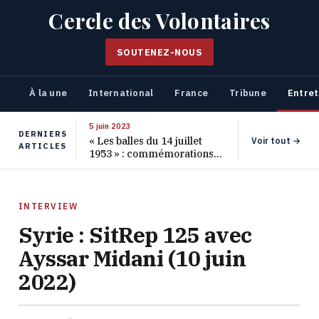
Cercle des Volontaires
SOUTENEZ-NOUS
À la une
International
France
Tribune
Entret
5 juin 2023
DERNIERS
« Les balles du 14 juillet
Voir tout →
ARTICLES
1953 » : commémorations
pour les 70 ans de ce
massacre oublié
INTERVIEW
Syrie : SitRep 125 avec
Ayssar Midani (10 juin
2022)