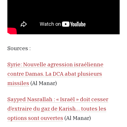
Sources :
Syrie: Nouvelle agression israélienne
contre Damas. La DCA abat plusieurs
missiles
(Al Manar)
Sayyed Nasrallah : « Israël » doit cesser
d’extraire du gaz de Karish… toutes les
options sont ouvertes
(Al Manar)