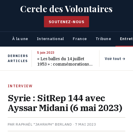
Cercle des Volontaires
SOUTENEZ-NOUS
À la une
International
France
Tribune
Entret
5 juin 2023
DERNIERS
« Les balles du 14 juillet
Voir tout →
ARTICLES
1953 » : commémorations
pour les 70 ans de ce
massacre oublié
INTERVIEW
Syrie : SitRep 144 avec
Ayssar Midani (6 mai 2023)
PAR RAPHAËL "JAHRAPH" BERLAND ·
7 MAI 2023