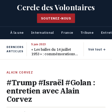
Cercle des Volontaires
SOUTENEZ-NOUS
À la une
International
France
Tribune
Entret
5 juin 2023
DERNIERS
« Les balles du 14 juillet
Voir tout →
ARTICLES
1953 » : commémorations
pour les 70 ans de ce
massacre oublié
ALAIN CORVEZ
#Trump #Israël #Golan :
entretien avec Alain
Corvez