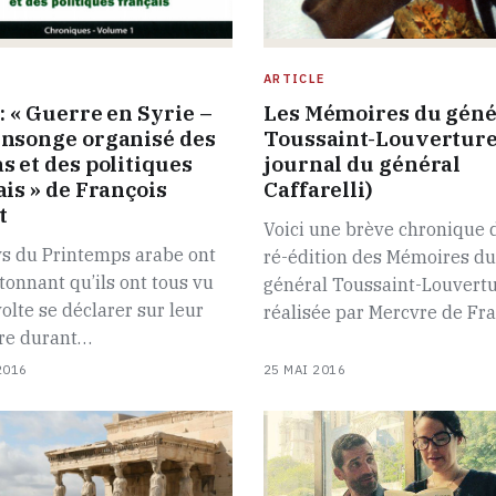
ARTICLE
: « Guerre en Syrie –
Les Mémoires du géné
nsonge organisé des
Toussaint-Louverture 
s et des politiques
journal du général
ais » de François
Caffarelli)
t
Voici une brève chronique 
ys du Printemps arabe ont
ré-édition des Mémoires du
étonnant qu’ils ont tous vu
général Toussaint-Louvertu
olte se déclarer sur leur
réalisée par Mercvre de Fr
ire durant…
2016
25 MAI 2016