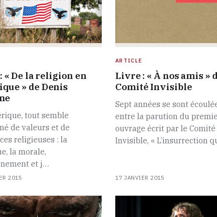
ARTICLE
: « De la religion en
Livre : « À nos amis » 
que » de Denis
Comité Invisible
ne
Sept années se sont écoulé
rique, tout semble
entre la parution du premi
é de valeurs et de
ouvrage écrit par le Comité
ces religieuses : la
Invisible, « L’insurrection q
ue, la morale,
gnement et j…
ER 2015
17 JANVIER 2015