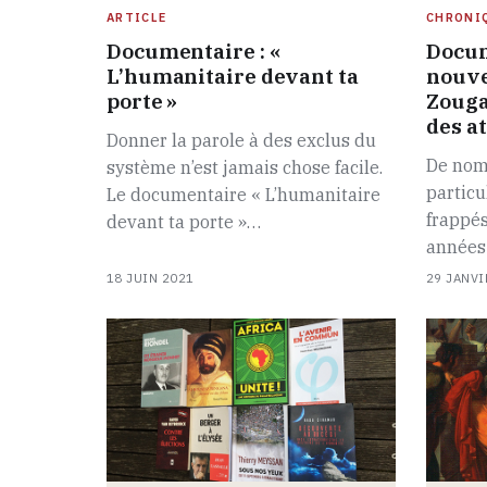
ARTICLE
CHRONI
Documentaire : «
Docum
L’humanitaire devant ta
nouve
porte »
Zouga
des at
Donner la parole à des exclus du
De nom
système n’est jamais chose facile.
particu
Le documentaire « L’humanitaire
frappés
devant ta porte »…
années
18 JUIN 2021
29 JANVI