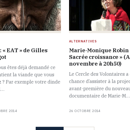
ALTERNATIVES
: « EAT » de Gilles
Marie-Monique Robin :
got
Sacrée croissance » (A
novembre à 20h50)
ous êtes déjà demandé ce
Le Cercle des Volontaires a 
tient la viande que vous
chance d’assister à la proje
 ? Par exemple votre dinde
avant-première du nouvea
l…
documentaire de Marie-M…
MBRE 2014
26 OCTOBRE 2014