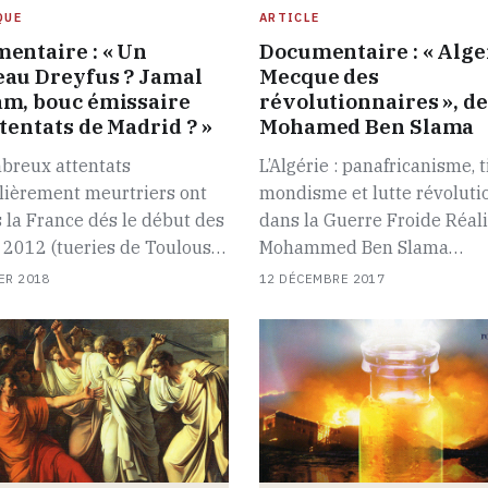
QUE
ARTICLE
entaire : « Un
Documentaire : « Alger
au Dreyfus ? Jamal
Mecque des
m, bouc émissaire
révolutionnaires », de
tentats de Madrid ? »
Mohamed Ben Slama
breux attentats
L’Algérie : panafricanisme, t
lièrement meurtriers ont
mondisme et lutte révoluti
 la France dés le début des
dans la Guerre Froide Réal
 2012 (tueries de Toulous…
Mohammed Ben Slama…
ER 2018
12 DÉCEMBRE 2017