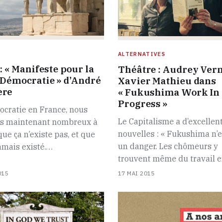
ALTERNATIVES
: « Manifeste pour la
Théâtre : Audrey Vern
 Démocratie » d’André
Xavier Mathieu dans
ère
« Fukushima Work In
Progress »
ocratie en France, nous
Le Capitalisme a d’excellen
 maintenant nombreux à
nouvelles : « Fukushima n’e
que ça n’existe pas, et que
un danger. Les chômeurs y
jamais existé.…
trouvent même du travail 
015
17 MAI 2015