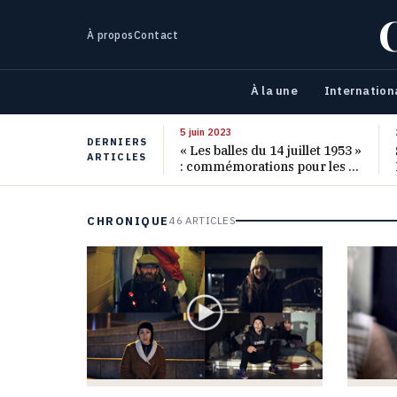
À propos
Contact
À la une
Internation
5 juin 2023
DERNIERS
« Les balles du 14 juillet 1953 »
ARTICLES
: commémorations pour les 70
ans de ce massacre oublié
CHRONIQUE
46 ARTICLES