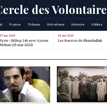
Cercle des Volontaire
al
France
Tribune
Entretiens
Histoire
Vidéos
27 mai 2023
24 mai 2023
Syrie : SitRep 146 avec Ayssar
Les Sources de Shamballah
Midani (25 mai 2023)