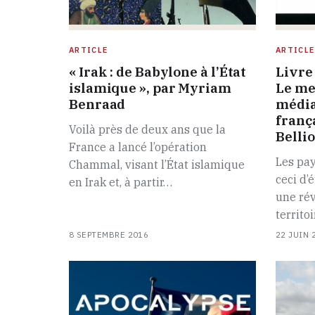
ARTICLE
ARTICLE
« Irak : de Babylone à l’État
Livre 
islamique », par Myriam
Le me
Benraad
média
franç
Voilà près de deux ans que la
Bellio
France a lancé l’opération
Les pa
Chammal, visant l’État islamique
ceci d’
en Irak et, à partir…
une rév
territo
8 SEPTEMBRE 2016
22 JUIN 