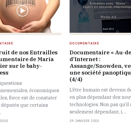
NTAIRE
DOCUMENTAIRE
ruit de nos Entrailles
Documentaire « Au-de
cumentaire de Maria
d’Internet :
er sur le baby-
Assange/Snowden, ve
ess
une société panoptiqu
(4/4)
 questions
L’être humain est devenu d
nnementales, économiques
en plus dépendant des nou
ales, force est de constater
technologies. Non pas qu’il 
 députés que certains
seulement dépendant, i…
…
 2015
29 JANVIER 2015