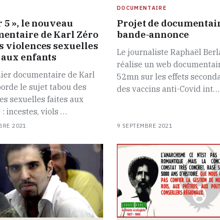
DOCUMENTAIRE
r 5 », le nouveau
Projet de documentair
entaire de Karl Zéro
bande-annonce
es violences sexuelles
Le journaliste Raphaël Ber
s aux enfants
réalise un web documentai
nier documentaire de Karl
52mn sur les effets second
orde le sujet tabou des
des vaccins anti-Covid int…
es sexuelles faites aux
 : incestes, viols …
BRE 2021
9 SEPTEMBRE 2021