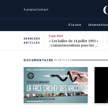
À propos
Contact
À la une
Internation
5 juin 2023
DERNIERS
« Les balles du 14 juillet 1953 »
ARTICLES
: commémorations pour les 70
ans de ce massacre oublié
DOCUMENTAIRE
38 ARTICLES