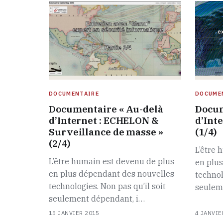
DOCUMENTAIRE
DOCUME
Documentaire « Au-delà
Docum
d’Internet : ECHELON &
d’Inte
Surveillance de masse »
(1/4)
(2/4)
L’être 
L’être humain est devenu de plus
en plu
en plus dépendant des nouvelles
technol
technologies. Non pas qu’il soit
seulem
seulement dépendant, i…
15 JANVIER 2015
4 JANVIE