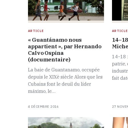
ARTICLE
ARTICLE
« Guantánamo nous
14–18
appartient », par Hernando
Miche
Calvo Ospina
14–18 :
(documentaire)
patrie,
La baie de Guantanamo, occupée
industr
depuis le XIXè siècle Alors que les
fait da
Cubains font le deuil du líder
máximo, le…
4 DÉCEMBRE 2016
27 NOVE