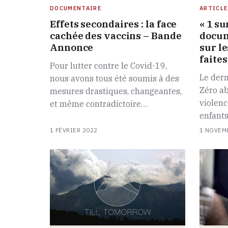
DOCUMENTAIRE
ARTICLE
Effets secondaires : la face
« 1 su
cachée des vaccins – Bande
docum
Annonce
sur l
faite
Pour lutter contre le Covid-19,
Le der
nous avons tous été soumis à des
Zéro ab
mesures drastiques, changeantes,
violenc
et même contradictoire…
enfants
1 FÉVRIER 2022
1 NOVEM