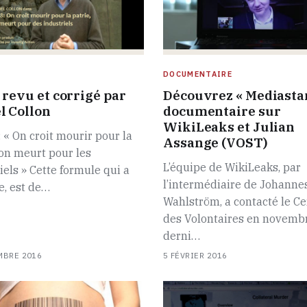
DOCUMENTAIRE
 revu et corrigé par
Découvrez « Mediastan
l Collon
documentaire sur
WikiLeaks et Julian
 « On croit mourir pour la
Assange (VOST)
 on meurt pour les
L’équipe de WikiLeaks, par
iels » Cette formule qui a
l’intermédiaire de Johanne
te, est de…
Wahlström, a contacté le Ce
des Volontaires en novemb
derni…
MBRE 2016
5 FÉVRIER 2016