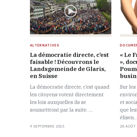
ALTERNATIVES
DOCUME
La démocratie directe, c’est
« Le F
faisable ! Découvrons le
», do
Landsgemeinde de Glaris,
Poumi
en Suisse
busin
La démocratie directe, c’est quand
Sur les
les citoyens votent directement
enviro
les lois auxquelles ils se
et soci
soumettront par la suite. …
que les
élisen
9 SEPTEMBRE 2015
28 AOÛT