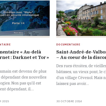
NTAIRE
DOCUMENTAIRE
entaire « Au-delà
Saint-André-de-Valb
rnet : Darknet et Tor »
– Au coeur de la disco
Des rues étroites, de vieille
humain est devenu de plus
bâtisses, un vieux pont, le
s dépendant des nouvelles
d’un village Cévenol. Mais 
ogies. Non pas qu’il est
laissez pas avoir…
ent dépendant, il…
R 2015
30 OCTOBRE 2014