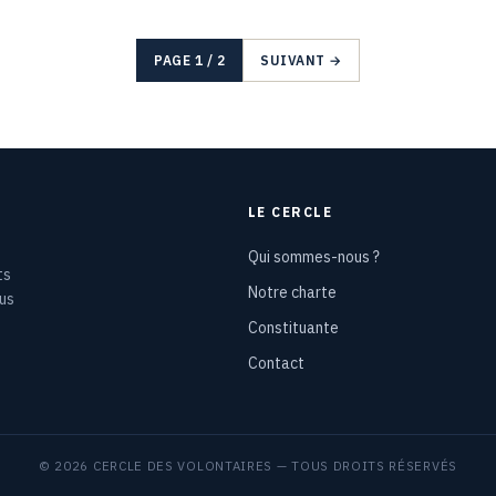
PAGE 1 / 2
SUIVANT →
LE CERCLE
Qui sommes-nous ?
ts
Notre charte
ous
Constituante
Contact
© 2026 CERCLE DES VOLONTAIRES — TOUS DROITS RÉSERVÉS