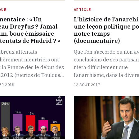
QUE
ARTICLE
entaire : « Un
L’histoire de l’anarch
au Dreyfus ? Jamal
une leçon politique p
m, bouc émissaire
notre temps
tentats de Madrid ? »
(documentaire)
breux attentats
Que l’on s’accorde ou non av
lièrement meurtriers ont
conclusions de ses partisan
 la France dés le début des
niera difficilement que
 2012 (tueries de Toulous…
l’anarchisme, dans la diver
ER 2018
12 AOÛT 2017