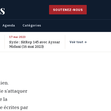
s
SOUTENEZ-NOUS
Agenda
Catégories
17 mai 2023
Syrie : SitRep 145 avec Ayssar
Voir tout →
Midani (16 mai 2023)
ien.
de s’attaquer
e la
e écrites par