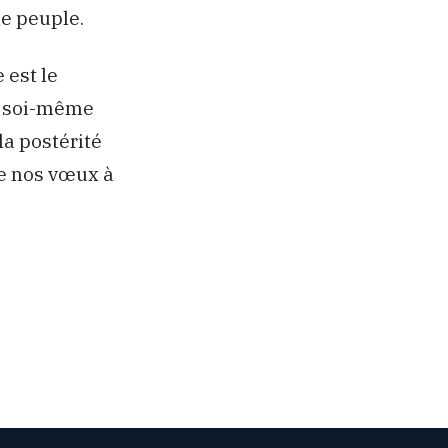
le peuple.
 est le
re soi-même
la postérité
e nos vœux à