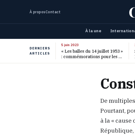
À propos
Contact
À la une
Internation
5 juin 2023
DERNIERS
« Les balles du 14 juillet 1953 »
ARTICLES
: commémorations pour les 70
ans de ce massacre oublié
Cons
De multiples
Pourtant, pou
à la « cause 
République, 